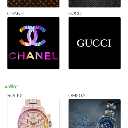
CHANEL
GUCCI
นาฬิกา
ROLEX
OMEGA