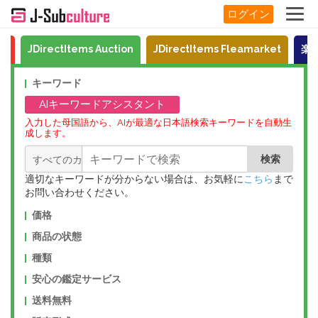
ログイン
リ
JDirectItems Auction
JDirectItems Fleamarket
楽
キーワード
AIキーワードアシスタント
入力した母国語から、AIが最適な日本語検索キーワードを自動生
成します。
適切なキーワードが分からない場合は、お気軽に
こちら
まで
お問い合わせください。
価格
商品の状態
種類
安心の鑑定サービス
送料無料